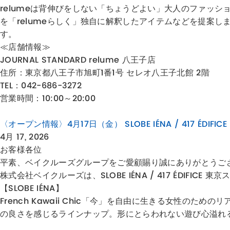
relumeは背伸びをしない「ちょうどよい」大人のファッ
を「relumeらしく」独自に解釈したアイテムなどを提案
す。
≪店舗情報≫
JOURNAL STANDARD relume 八王子店
住所：
東京都八王子市旭町1番1号 セレオ八王子北館 2階
TEL：042-686-3272
営業時間：10:00～20:00
〈オープン情報〉4月17日（金） SLOBE IÉNA / 417 ÉD
4月 17, 2026
お客様各位
平素、ベイクルーズグループをご愛顧賜り誠にありがとうご
株式会社ベイクルーズは、SLOBE IÉNA / 417 ÉDIFI
【SLOBE IÉNA】
French Kawaii Chic「今」を自由に生きる女性
の良さを感じるラインナップ。形にとらわれない遊び心溢れ