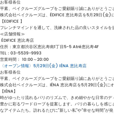
お客様各位
平素、ベイクルーズグループをご愛顧賜り誠にありがとうご
株式会社ベイクルーズは、ÉDIFICE 恵比寿店を5月29日(金
【EDIFICE 】
フレンチマインドを通して、洗練された品の良いスタイルを提案 [KEY W
≪店舗情報≫
ÉDIFICE 恵比寿店
住所：
東京都渋谷区恵比寿南1丁目5-5 Atré恵比寿4F
TEL：03-5539-9993
営業時間： 10:00～20:00
〈オープン情報〉5月29日(金) IÉNA 恵比寿店
お客様各位
平素、ベイクルーズグループをご愛顧賜り誠にありがとうご
株式会社ベイクルーズは、IÉNA 恵比寿店を5月29日(金)
【IÉNA】
時がゆったり流れるパリのリズムで、きめ細やかな日常のデ
豊かに彩るワードローブを提案します。パリの暮らしを感じ
なアイテムたち。訪れるたびに”新しい私”や”幸せな時間”が