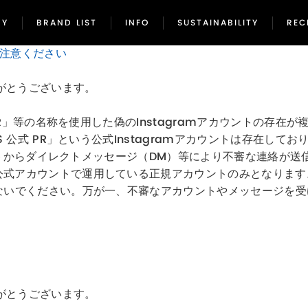
NY
BRAND LIST
INFO
SUSTAINABILITY
REC
NY
BRAND LIST
INFO
SUSTAINABILITY
REC
ご注意ください
がとうございます。
 PR」等の名称を使用した偽のInstagramアカウントの
 公式 PR」という公式Instagramアカウントは存在してお
ントからダイレクトメッセージ（DM）等により不審な連絡が送信
公式アカウントで運用している正規アカウントのみとなります
わないでください。万が一、不審なアカウントやメッセージを
がとうございます。