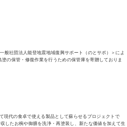
ト＞と＜一般社団法人能登地震地域復興サポート（のとサポ）＞によ
た輪島塗の保管・修復作業を行うための保管庫を寄贈しておりま
）して現代の食卓で使える製品として蘇らせるプロジェクトで
回収したお椀や御膳を洗浄・再塗装し、新たな価値を加えて生