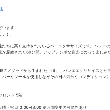
川店
ざいます。
致します。
識が高い女性たちに高く支持されているバーエクササイズです。バ
素が凝縮された60分間。アップテンポな音楽にのって楽しみ
ARREのメソッドから生まれた「fit」、バレエエクササイズ
たします。バーやツールを使用しながその日の気分やコンディショ
フロント 5階
00/日曜・祝日10:00~18:00 ※時間変更の可能性あり