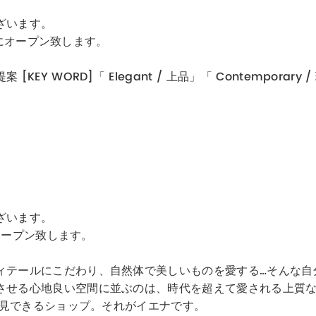
ざいます。
)にオープン致します。
ORD]「 Elegant / 上品」「 Contemporary / 現
ざいます。
にオープン致します。
ィテールにこだわり、自然体で美しいものを愛する…そんな自
させる心地良い空間に並ぶのは、時代を超えて愛される上質
発見できるショップ。それがイエナです。