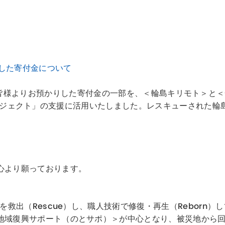
預かりした寄付金について
A 2025＞で皆様よりお預かりした寄付金の一部を、＜輪島キリモ
rn プロジェクト」の支援に活用いたしました。レスキューされ
心より願っております。
を救出（Rescue）し、職人技術で修復・再生（Reborn
地域復興サポート（のとサポ）＞が中心となり、被災地から