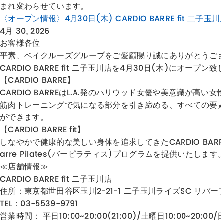
まれ変わらせています。
〈オープン情報〉4月30日(木) CARDIO BARRE fit 二子玉
4月 30, 2026
お客様各位
平素、ベイクルーズグループをご愛顧賜り誠にありがとうご
CARDIO BARRE fit 二子玉川店を4月30日(木)にオープン
【CARDIO BARRE】
CARDIO BARREはL.A.発のハリウッド女優や美意
筋肉トレーニングで気になる部分を引き締める、すべての要
ができます。
【CARDIO BARRE fit】
しなやかで健康的な美しい身体を追求してきた​CARDIO B
arre Pilates(バーピラティス)プログラムを提供い
≪店舗情報≫
CARDIO BARRE fit 二子玉川店
住所：
東京都世田谷区玉川2-21-1 二子玉川ライズSC リバー
TEL：03-5539-9791
営業時間： 平日10:00~20:00(21:00)/土曜日10:00~20: