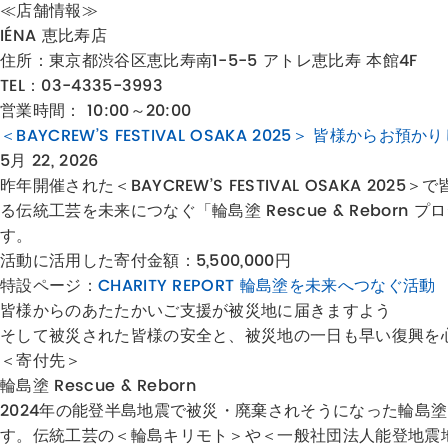
≪店舗情報≫
IÉNA 恵比寿店
住所：東京都
渋谷区恵比寿南1-5-5 アトレ恵比寿 本館4F
TEL：03-4335-3993
営業時間： 10:00～20:00
＜BAYCREW’S FESTIVAL OSAKA 2025＞ 皆様からお
5月 22, 2026
昨年開催された＜BAYCREW’S FESTIVAL OSAK
る伝統工芸を未来につなぐ「輪島塗 Rescue & Rebo
す。
活動に活用した寄付金額：5,500,000円
特設ページ：
CHARITY REPORT 輪島塗を未来へつなぐ活動
皆様からのあたたかいご支援が被災地に届きますよう
そして被災された皆様の安全と、被災地の一日も早い復興を
＜寄付先＞
輪島塗 Rescue & Reborn
2024年の能登半島地震で被災・廃棄されそうになった輪島塗
す。伝統工芸の＜輪島キリモト＞や＜一般社団法人能登地震