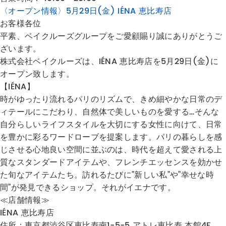
〈オープン情報〉5月29日(金) IÉNA 恵比寿店
お客様各位
平素、ベイクルーズグループをご愛顧賜り誠にありがとうご
ざいます。
株式会社ベイクルーズは、IÉNA 恵比寿店を5月29日(金)に
オープン致します。
【IÉNA】
時がゆったり流れるパリのリズムで、きめ細やかな日常のデ
ィテールにこだわり、自然体で美しいものを愛する…そんな
自分らしいライフスタイルを大切にする女性に向けて、日常
を豊かに彩るワードローブを提案します。パリの暮らしを感
じさせる心地良い空間に並ぶのは、時代を超えて愛される上
質なスタンダードアイテムや、フレンチエッセンスを効かせ
た旬なアイテムたち。訪れるたびに”新しい私”や”幸せな時
間”が発見できるショップ。それがイエナです。
≪店舗情報≫
IÉNA 恵比寿店
住所：東京都
渋谷区恵比寿南1-5-5 アトレ恵比寿 本館4F