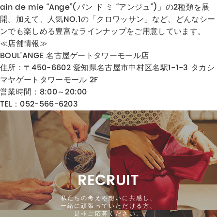
ain de mie “Ange”(パン ド ミ “アンジュ”)」の2種類を展
開。加えて、人気NO.1の「クロワッサン」など、どんなシー
ンでも楽しめる豊富なラインナップをご用意しています。​
≪店舗情報≫
BOUL’ANGE 名古屋ゲートタワーモール店
住所：
〒450-6602 愛知県名古屋市中村区名駅1-1-3 タカシ
マヤゲートタワーモール 2F
営業時間：8
:00～20:00
TEL：052-566-6203
RECRUIT
私たちの考えや想いに共感し、
一緒に頑張っていただける方、
是非ご応募ください。