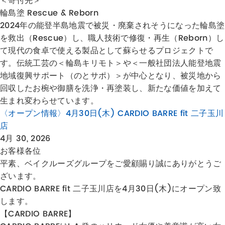
＜寄付先＞
輪島塗 Rescue & Reborn
2024年の能登半島地震で被災・廃棄されそうになった輪島塗
を救出（Rescue）し、職人技術で修復・再生（Reborn）し
て現代の食卓で使える製品として蘇らせるプロジェクトで
す。伝統工芸の＜輪島キリモト＞や＜一般社団法人能登地震
地域復興サポート（のとサポ）＞が中心となり、被災地から
回収したお椀や御膳を洗浄・再塗装し、新たな価値を加えて
生まれ変わらせています。
〈オープン情報〉4月30日(木) CARDIO BARRE fit 二子玉川
店
4月 30, 2026
お客様各位
平素、ベイクルーズグループをご愛顧賜り誠にありがとうご
ざいます。
CARDIO BARRE fit 二子玉川店を4月30日(木)にオープン致
します。
【CARDIO BARRE】