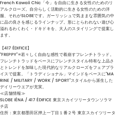
French Kawaii Chic「今」を自由に生きる女性のためのリ
アルクローズ。自分らしく活動的に生きる女性のための洋
服、それがSLOBEです。ガーリッシュで気ままな雰囲気の中
に品の良さを感じるラインナップ。形にとらわれない遊び心
溢れるわくわく・ドキドキを、大人のスタイリングで提案し
ます。
【417 ÉDIFICE】
“FREPPY”=若々しく自由な感性で着崩すフレンチトラッド。
フレンチトラッドをベースにフレンチスタイル特有な上品さ
とトレンドを加味した現代的なリアルクローズをフェアプラ
イスで提案。「トラディショナル」マインドをベースに”MA
RINE / MILITARY / WORK / SPORT”スタイルから派生した
デイリーウエアが充実。
≪店舗情報≫
SLOBE IÉNA / 417 ÉDIFICE 東京スカイツリータウンソラマ
チ店
住所：
東京都墨田区押上一丁目１番２号 東京スカイツリータ