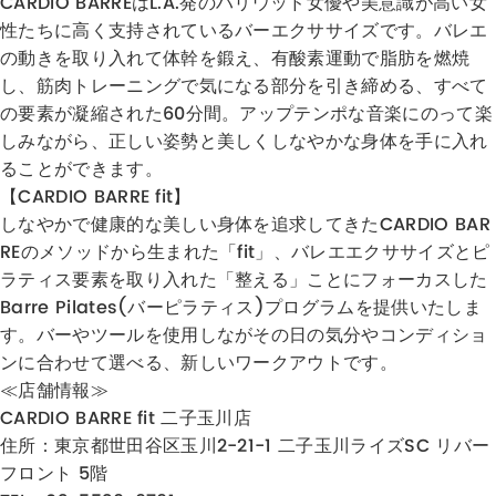
CARDIO BARREはL.A.発のハリウッド女優や美意識が高い女
性たちに高く支持されているバーエクササイズです。バレエ
の動きを取り入れて体幹を鍛え、有酸素運動で脂肪を燃焼
し、筋肉トレーニングで気になる部分を引き締める、すべて
の要素が凝縮された60分間。アップテンポな音楽にのって楽
しみながら、正しい姿勢と美しくしなやかな身体を手に入れ
ることができます。
【CARDIO BARRE fit】
しなやかで健康的な美しい身体を追求してきた​CARDIO BAR
REのメソッドから生まれた「fit」、バレエエクササイズとピ
ラティス要素を取り入れた「整える」ことにフォーカスした
Barre Pilates(バーピラティス)プログラムを提供いたしま
す。バーやツールを使用しながその日の気分やコンディショ
ンに合わせて選べる、新しいワークアウトです。
≪店舗情報≫
CARDIO BARRE fit 二子玉川店
住所：
東京都世田谷区玉川2-21-1 二子玉川ライズSC リバー
フロント 5階