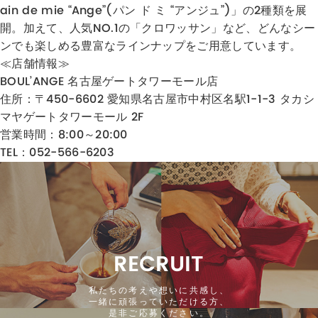
ain de mie “Ange”(パン ド ミ “アンジュ”)」の2種類を展
開。加えて、人気NO.1の「クロワッサン」など、どんなシー
ンでも楽しめる豊富なラインナップをご用意しています。​
≪店舗情報≫
BOUL’ANGE 名古屋ゲートタワーモール店
住所：
〒450-6602 愛知県名古屋市中村区名駅1-1-3 タカシ
マヤゲートタワーモール 2F
営業時間：8
:00～20:00
TEL：052-566-6203
RECRUIT
私たちの考えや想いに共感し、
一緒に頑張っていただける方、
是非ご応募ください。