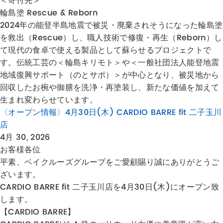
＜寄付先＞
輪島塗 Rescue & Reborn
2024年の能登半島地震で被災・廃棄されそうになった輪島塗
を救出（Rescue）し、職人技術で修復・再生（Reborn）し
て現代の食卓で使える製品として蘇らせるプロジェクトで
す。伝統工芸の＜輪島キリモト＞や＜一般社団法人能登地震
地域復興サポート（のとサポ）＞が中心となり、被災地から
回収したお椀や御膳を洗浄・再塗装し、新たな価値を加えて
生まれ変わらせています。
〈オープン情報〉4月30日(木) CARDIO BARRE fit 二子玉川
店
4月 30, 2026
お客様各位
平素、ベイクルーズグループをご愛顧賜り誠にありがとうご
ざいます。
CARDIO BARRE fit 二子玉川店を4月30日(木)にオープン致
します。
【CARDIO BARRE】