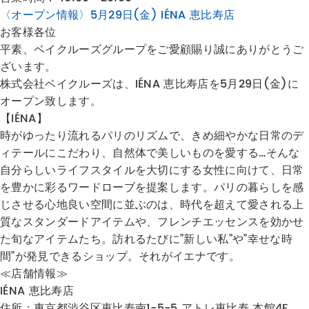
〈オープン情報〉5月29日(金) IÉNA 恵比寿店
お客様各位
平素、ベイクルーズグループをご愛顧賜り誠にありがとうご
ざいます。
株式会社ベイクルーズは、IÉNA 恵比寿店を5月29日(金)に
オープン致します。
【IÉNA】
時がゆったり流れるパリのリズムで、きめ細やかな日常のデ
ィテールにこだわり、自然体で美しいものを愛する…そんな
自分らしいライフスタイルを大切にする女性に向けて、日常
を豊かに彩るワードローブを提案します。パリの暮らしを感
じさせる心地良い空間に並ぶのは、時代を超えて愛される上
質なスタンダードアイテムや、フレンチエッセンスを効かせ
た旬なアイテムたち。訪れるたびに”新しい私”や”幸せな時
間”が発見できるショップ。それがイエナです。
≪店舗情報≫
IÉNA 恵比寿店
住所：東京都
渋谷区恵比寿南1-5-5 アトレ恵比寿 本館4F