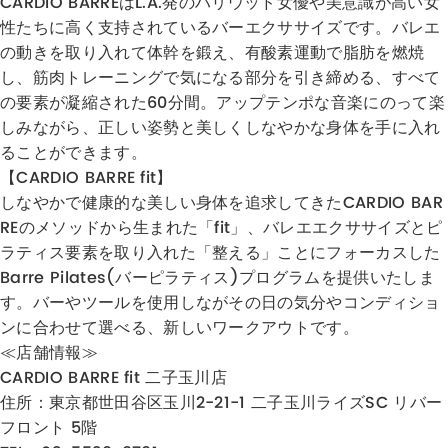
CARDIO BARREはL.A.発のハリウッド女優や美意識が高い女
性たちに高く支持されているバーエクササイズです。バレエ
の動きを取り入れて体幹を鍛え、有酸素運動で脂肪を燃焼
し、筋肉トレーニングで気になる部分を引き締める、すべて
の要素が凝縮された60分間。アップテンポな音楽にのって楽
しみながら、正しい姿勢と美しくしなやかな身体を手に入れ
ることができます。
【CARDIO BARRE fit】
しなやかで健康的な美しい身体を追求してきた​CARDIO BAR
REのメソッドから生まれた「fit」、バレエエクササイズとピ
ラティス要素を取り入れた「整える」ことにフォーカスした
Barre Pilates(バーピラティス)プログラムを提供いたしま
す。バーやツールを使用しながその日の気分やコンディショ
ンに合わせて選べる、新しいワークアウトです。
≪店舗情報≫
CARDIO BARRE fit 二子玉川店
住所：
東京都世田谷区玉川2-21-1 二子玉川ライズSC リバー
フロント 5階