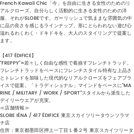
French Kawaii Chic「今」を自由に生きる女性のためのリ
アルクローズ。自分らしく活動的に生きる女性のための洋
服、それがSLOBEです。ガーリッシュで気ままな雰囲気の中
に品の良さを感じるラインナップ。形にとらわれない遊び心
溢れるわくわく・ドキドキを、大人のスタイリングで提案し
ます。
【417 ÉDIFICE】
“FREPPY”=若々しく自由な感性で着崩すフレンチトラッド。
フレンチトラッドをベースにフレンチスタイル特有な上品さ
とトレンドを加味した現代的なリアルクローズをフェアプラ
イスで提案。「トラディショナル」マインドをベースに”MA
RINE / MILITARY / WORK / SPORT”スタイルから派生した
デイリーウエアが充実。
≪店舗情報≫
SLOBE IÉNA / 417 ÉDIFICE 東京スカイツリータウンソラマ
チ店
住所：
東京都墨田区押上一丁目１番２号 東京スカイツリータ