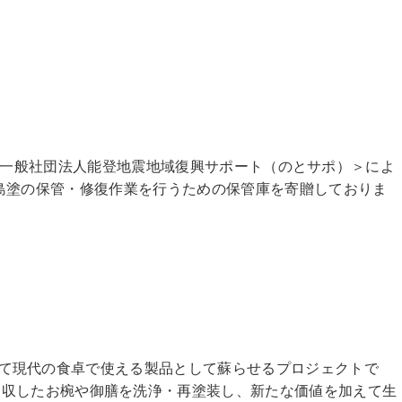
ト＞と＜一般社団法人能登地震地域復興サポート（のとサポ）＞によ
た輪島塗の保管・修復作業を行うための保管庫を寄贈しておりま
）して現代の食卓で使える製品として蘇らせるプロジェクトで
回収したお椀や御膳を洗浄・再塗装し、新たな価値を加えて生