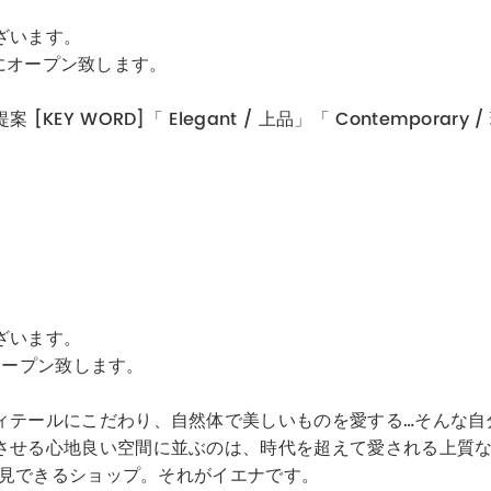
ざいます。
)にオープン致します。
ORD]「 Elegant / 上品」「 Contemporary / 現
ざいます。
にオープン致します。
ィテールにこだわり、自然体で美しいものを愛する…そんな自
させる心地良い空間に並ぶのは、時代を超えて愛される上質
発見できるショップ。それがイエナです。