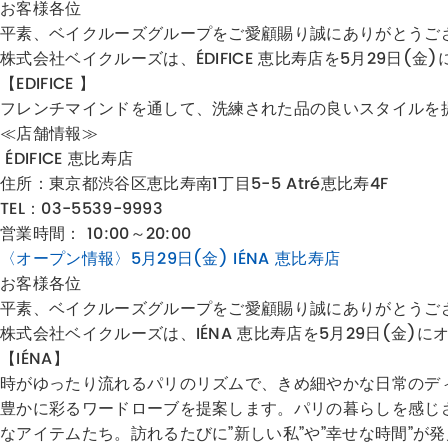
お客様各位
平素、ベイクルーズグループをご愛顧賜り誠にありがとうご
株式会社ベイクルーズは、ÉDIFICE 恵比寿店を5月29日(金
【EDIFICE 】
フレンチマインドを通して、洗練された品の良いスタイルを提案 [KEY W
≪店舗情報≫
ÉDIFICE 恵比寿店
住所：
東京都渋谷区恵比寿南1丁目5-5 Atré恵比寿4F
TEL：03-5539-9993
営業時間： 10:00～20:00
〈オープン情報〉5月29日(金) IÉNA 恵比寿店
お客様各位
平素、ベイクルーズグループをご愛顧賜り誠にありがとうご
株式会社ベイクルーズは、IÉNA 恵比寿店を5月29日(金)
【IÉNA】
時がゆったり流れるパリのリズムで、きめ細やかな日常のデ
豊かに彩るワードローブを提案します。パリの暮らしを感じ
なアイテムたち。訪れるたびに”新しい私”や”幸せな時間”が