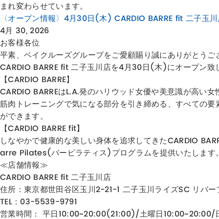
まれ変わらせています。
〈オープン情報〉4月30日(木) CARDIO BARRE fit 二子玉
4月 30, 2026
お客様各位
平素、ベイクルーズグループをご愛顧賜り誠にありがとうご
CARDIO BARRE fit 二子玉川店を4月30日(木)にオープン
【CARDIO BARRE】
CARDIO BARREはL.A.発のハリウッド女優や美意
筋肉トレーニングで気になる部分を引き締める、すべての要
ができます。
【CARDIO BARRE fit】
しなやかで健康的な美しい身体を追求してきた​CARDIO B
arre Pilates(バーピラティス)プログラムを提供い
≪店舗情報≫
CARDIO BARRE fit 二子玉川店
住所：
東京都世田谷区玉川2-21-1 二子玉川ライズSC リバー
TEL：03-5539-9791
営業時間： 平日10:00~20:00(21:00)/土曜日10:00~20: