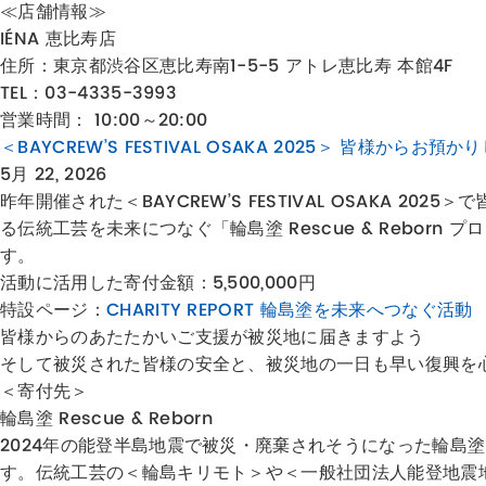
≪店舗情報≫
IÉNA 恵比寿店
住所：東京都
渋谷区恵比寿南1-5-5 アトレ恵比寿 本館4F
TEL：03-4335-3993
営業時間： 10:00～20:00
＜BAYCREW’S FESTIVAL OSAKA 2025＞ 皆様からお
5月 22, 2026
昨年開催された＜BAYCREW’S FESTIVAL OSAK
る伝統工芸を未来につなぐ「輪島塗 Rescue & Rebo
す。
活動に活用した寄付金額：5,500,000円
特設ページ：
CHARITY REPORT 輪島塗を未来へつなぐ活動
皆様からのあたたかいご支援が被災地に届きますよう
そして被災された皆様の安全と、被災地の一日も早い復興を
＜寄付先＞
輪島塗 Rescue & Reborn
2024年の能登半島地震で被災・廃棄されそうになった輪島塗
す。伝統工芸の＜輪島キリモト＞や＜一般社団法人能登地震