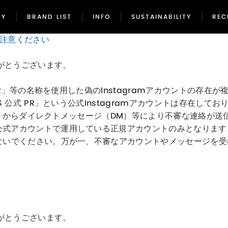
NY
BRAND LIST
INFO
SUSTAINABILITY
REC
NY
BRAND LIST
INFO
SUSTAINABILITY
REC
ご注意ください
がとうございます。
 PR」等の名称を使用した偽のInstagramアカウントの
 公式 PR」という公式Instagramアカウントは存在してお
ントからダイレクトメッセージ（DM）等により不審な連絡が送信
公式アカウントで運用している正規アカウントのみとなります
わないでください。万が一、不審なアカウントやメッセージを
がとうございます。