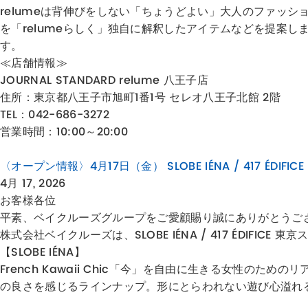
relumeは背伸びをしない「ちょうどよい」大人のファッ
を「relumeらしく」独自に解釈したアイテムなどを提案
す。
≪店舗情報≫
JOURNAL STANDARD relume 八王子店
住所：
東京都八王子市旭町1番1号 セレオ八王子北館 2階
TEL：042-686-3272
営業時間：10:00～20:00
〈オープン情報〉4月17日（金） SLOBE IÉNA / 417 ÉD
4月 17, 2026
お客様各位
平素、ベイクルーズグループをご愛顧賜り誠にありがとうご
株式会社ベイクルーズは、SLOBE IÉNA / 417 ÉDIFI
【SLOBE IÉNA】
French Kawaii Chic「今」を自由に生きる女性
の良さを感じるラインナップ。形にとらわれない遊び心溢れ