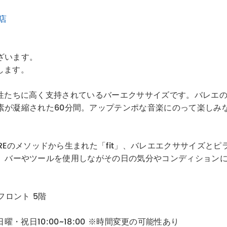
川店
ざいます。
致します。
識が高い女性たちに高く支持されているバーエクササイズです。バ
素が凝縮された60分間。アップテンポな音楽にのって楽しみ
ARREのメソッドから生まれた「fit」、バレエエクササイズ
たします。バーやツールを使用しながその日の気分やコンディショ
フロント 5階
00/日曜・祝日10:00~18:00 ※時間変更の可能性あり