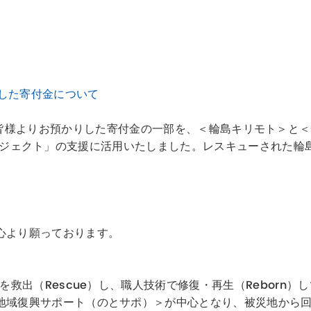
預かりした寄付金について
A 2025＞で皆様よりお預かりした寄付金の一部を、＜輪島キリモ
rn プロジェクト」の支援に活用いたしました。レスキューされ
心より願っております。
を救出（Rescue）し、職人技術で修復・再生（Reborn
地域復興サポート（のとサポ）＞が中心となり、被災地から