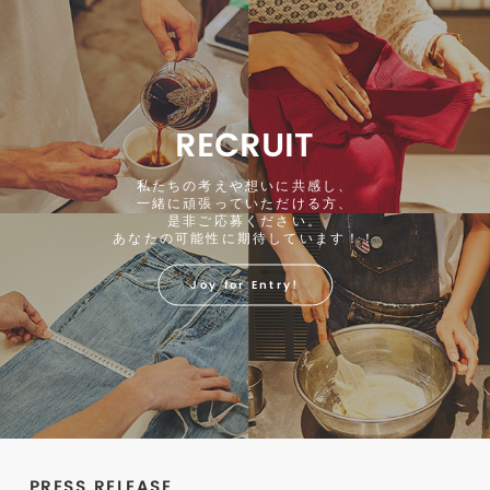
RECRUIT
私たちの考えや想いに共感し、
一緒に頑張っていただける方、
是非ご応募ください。
あなたの可能性に期待しています！！
Joy for Entry!
PRESS RELEASE