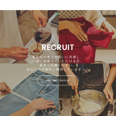
RECRUIT
私たちの考えや想いに共感し、
一緒に頑張っていただける方、
是非ご応募ください。
あなたの可能性に期待しています！！
Joy for Entry!