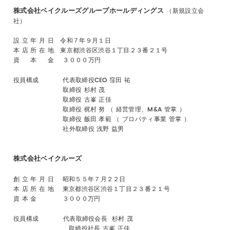
株式会社ベイクルーズグループホールディングス
（新規設立会
社）
設 立 年 月 日 令和７年９月１日
本 店 所 在 地 東京都渋谷区渋谷１丁目２３番２１号
資 本 金 ３０００万円
役員構成 代表取締役CEO 窪田 祐
取締役 杉村 茂
取締役 古峯 正佳
取締役 梶村 努 （ 経営管理、M&A 管掌 ）
取締役 飯田 孝範 （ プロパティ事業 管掌 ）
社外取締役 浅野 益男
株式会社ベイクルーズ
創 立 年 月 日 昭和５５年７月２２日
本 店 所 在 地 東京都渋谷区渋谷１丁目２３番２１号
資 本 金 ３０００万円
役員構成 代表取締役会長 杉村 茂
取締役社長 古峯 正佳