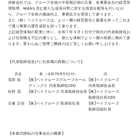
持株会社では、グループ全体の中長期計画の立案、各事業会社の経営管
理指導、M&Aを含む新たな成長分野に対する投資分配等を行いなが
ら、グループ全体の価値向上、事業拡大を実現して参ります。
また（株）ベイクルーズは、より一層の経営責任と裁量を持ってこれま
で通り事業の運営成長を担って参ります。
上記経営体制の変更に伴い、令和７年９月１日付で両社の代表取締役お
よび社長職を下記の通りとし、新たな体制でより一層の発展に務めて参
ります。変わらぬご指導ご鞭撻のほど宜しくお願い申し上げます。
【代表取締役並びに社長職の異動について】
氏名
新 （令和7年9月1日付）
旧
窪田 祐
(株)ベイクルーズグループホール
(株)ベイクルーズ
ディングス 代表取締役CEO
代表取締役会長
杉村 茂
(株)ベイクルーズ 代表取締役会長
(株)ベイクルーズ
取締役社長CEO
古峯 正佳
(株)ベイクルーズ
取締役社長
(株)ベイクルーズ
取締役副社長
【本株式移転の当事会社の概要】