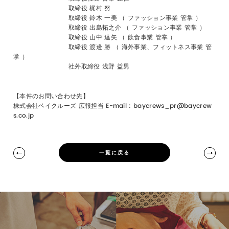
取締役 梶村 努
取締役 鈴木 一美 （ ファッション事業 管掌 ）
取締役 出島拓之介 （ ファッション事業 管掌 ）
取締役 山中 達矢 （ 飲食事業 管掌 ）
取締役 渡邊 勝 （ 海外事業、フィットネス事業 管
掌 ）
社外取締役 浅野 益男
【本件のお問い合わせ先】
株式会社ベイクルーズ 広報担当 E-mail : baycrews_pr@baycrew
s.co.jp
一覧に戻る