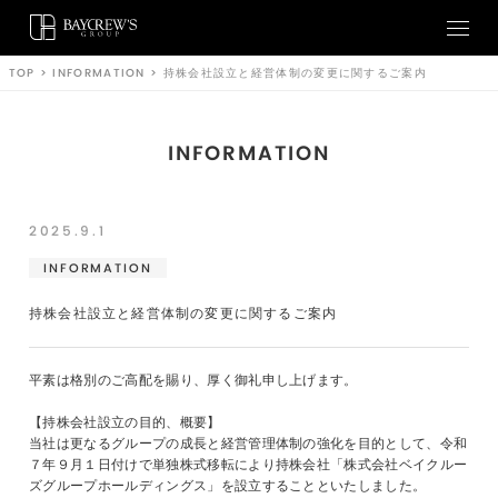
TOP
>
INFORMATION
>
持株会社設立と経営体制の変更に関するご案内
INFORMATION
2025.9.1
INFORMATION
持株会社設立と経営体制の変更に関するご案内
平素は格別のご高配を賜り、厚く御礼申し上げます。
【持株会社設立の目的、概要】
当社は更なるグループの成長と経営管理体制の強化を目的として、令和
７年９月１日付けで単独株式移転により持株会社「株式会社ベイクルー
ズグループホールディングス」を設立することといたしました。