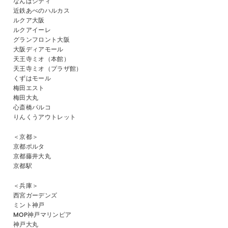
なんばシティ
近鉄あべのハルカス
ルクア大阪
ルクアイーレ
グランフロント大阪
大阪ディアモール
天王寺ミオ（本館）
天王寺ミオ（プラザ館）
くずはモール
梅田エスト
梅田大丸
心斎橋パルコ
りんくうアウトレット
＜京都＞
京都ポルタ
京都藤井大丸
京都駅
＜兵庫＞
西宮ガーデンズ
ミント神戸
MOP神戸マリンピア
神戸大丸