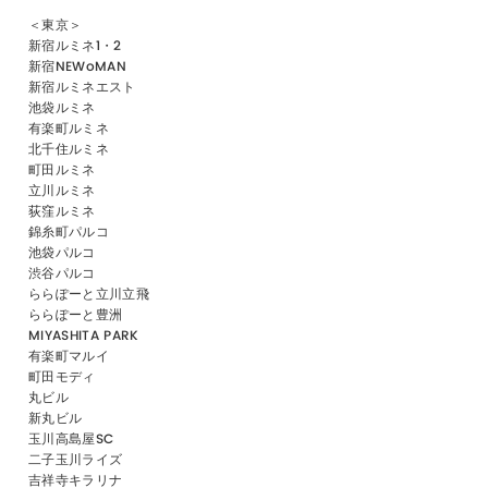
＜東京＞
新宿ルミネ1・2
新宿NEWoMAN
新宿ルミネエスト
池袋ルミネ
有楽町ルミネ
北千住ルミネ
町田ルミネ
立川ルミネ
荻窪ルミネ
錦糸町パルコ
池袋パルコ
渋谷パルコ
ららぽーと立川立飛
ららぽーと豊洲
MIYASHITA PARK
有楽町マルイ
町田モディ
丸ビル
新丸ビル
玉川高島屋SC
二子玉川ライズ
吉祥寺キラリナ