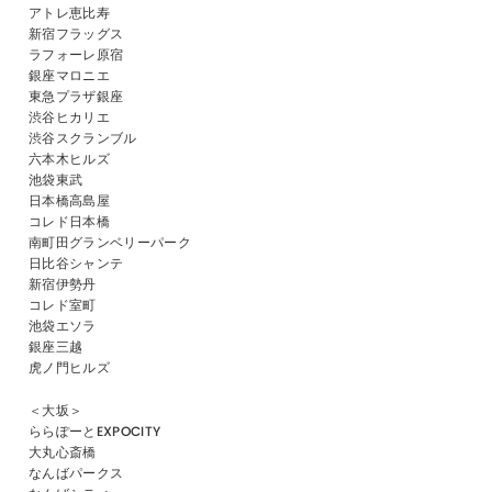
アトレ恵比寿
新宿フラッグス
ラフォーレ原宿
銀座マロニエ
東急プラザ銀座
渋谷ヒカリエ
渋谷スクランブル
六本木ヒルズ
池袋東武
日本橋高島屋
コレド日本橋
南町田グランベリーパーク
日比谷シャンテ
新宿伊勢丹
コレド室町
池袋エソラ
銀座三越
虎ノ門ヒルズ
＜大坂＞
ららぽーとEXPOCITY
大丸心斎橋
なんばパークス