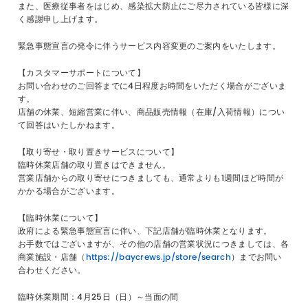
また、医療従事者をはじめ、感染拡大防止にご尽力されている皆様に深
く感謝申し上げます。
緊急事態宣言の発令に伴うサービス内容変更のご案内をいたします。
【カスタマーサポートについて】
お問い合わせのご回答までに4日程度お時間をいただく場合がございま
す。
店舗の休業、短縮営業に伴い、商品販売情報（在庫/入荷情報）につい
て回答はいたしかねます。
【取り寄せ・取り置きサービスについて】
臨時休業店舗の取り置きはできません。
営業店舗からの取り寄せにつきましても、通常よりも1週間ほど時間が
かかる場合がございます。
【臨時休業について】
政府による緊急事態宣言に伴い、下記店舗が臨時休業となります。
お手数ではございますが、その他の店舗の営業状況につきましては、各
商業施設・店舗（
https://baycrews.jp/store/search
）までお問い
合わせください。
臨時休業期間：4月25日（日）～当面の間