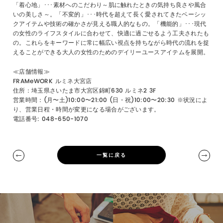
「着心地」･･･素材へのこだわり～肌に触れたときの気持ち良さや風合
いの美しさ～。「不変的」･･･時代を超えて長く愛されてきたベーシッ
クアイテムや技術の確かさが見える職人的なもの。「機能的」･･･現代
の女性のライフスタイルに合わせて、快適に過ごせるよう工夫されたも
の。これらをキーワードに常に幅広い視点を持ちながら時代の流れを捉
えることができる大人の女性のためのデイリーユースアイテムを展開。
≪店舗情報≫
FRAMeWORK ⁡ルミネ大宮店
住所：埼玉県さいたま市大宮区錦町630 ルミネ2 3F
営業時間：(月〜土)10:00〜21:00 (日・祝)10:00〜20:30 ※状況によ
り、営業日程・時間が変更になる場合がございます。
電話番号: 048-650-1070
一覧に戻る