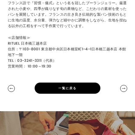
フランス語で『習慣・儀式』という名を冠したブーランジェリー。厳選
された小麦や、四季が織りなす旬の果物など、こだわりの素材を使った
パンを展開しています。フランスの古き良き伝統的な製パン技術のもと
に生地の温度、水分量、弾力など細やかに調整をしながら、生地を捏ね
る以外の工程をすべて手作業で行っています。
≪店舗情報≫
RITUEL 日本橋三越本店
住所：〒
103-8001
東京都中央区日本橋室町1-4-1日本橋三越本店 本館
地下一階
TEL：03-3241-3311（代表）
営業時間： 10:00～19:30
一覧に戻る