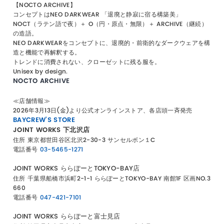
【
NOCTO ARCHIVE
】
コンセプトはNEO DARKWEAR 「退廃と静寂に宿る構築美」
NOCT（ラテン語で夜）＋ O（円・原点・無限）＋ ARCHIVE（継続）
の造語。
NEO DARKWEARをコンセプトに、退廃的・前衛的なダークウェアを構
造と機能で再解釈する。
トレンドに消費されない、クローゼットに残る服を。
Unisex by design.
NOCTO ARCHIVE
≪店舗情報≫
2026年3月13日(金)より公式オンラインストア、各店頭一斉発売
BAYCREW’S STORE
JOINT WORKS 下北沢店
住所
東京都世田谷区北沢2-30-3 サンセルボン１C
電話番号
03-5465-1271
JOINT WORKS ららぽーとTOKYO-BAY店
住所
千葉県船橋市浜町2-1-1 ららぽーとTOKYO-BAY 南館1F 区画NO.3
660
電話番号
047-421-7101
JOINT WORKS ららぽーと富士見店