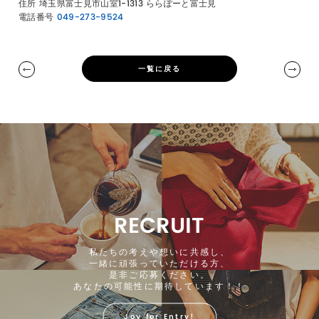
住所
埼玉県富士見市山室1-1313 ららぽーと富士見
電話番号
049-273-9524
一覧に戻る
RECRUIT
私たちの考えや想いに共感し、
一緒に頑張っていただける方、
是非ご応募ください。
あなたの可能性に期待しています！！
Joy for Entry!