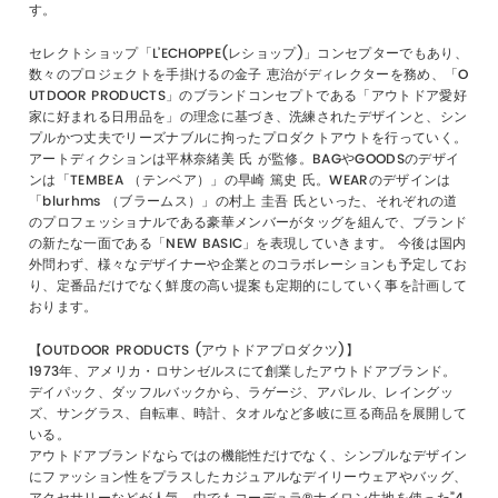
す。
セレクトショップ「L’ECHOPPE(レショップ)」コンセプターでもあり、
数々のプロジェクトを手掛けるの金子 恵治がディレクターを務め、「O
UTDOOR PRODUCTS」のブランドコンセプトである「アウトドア愛好
家に好まれる日用品を」の理念に基づき、洗練されたデザインと、シン
プルかつ丈夫でリーズナブルに拘ったプロダクトアウトを行っていく。
アートディクションは平林奈緒美 氏 が監修。BAGやGOODSのデザイ
ンは「TEMBEA （テンベア）」の早崎 篤史 氏。WEARのデザインは
「blurhms （ブラームス）」の村上 圭吾 氏といった、それぞれの道
のプロフェッショナルである豪華メンバーがタッグを組んで、ブランド
の新たな一面である「NEW BASIC」を表現していきます。 今後は国内
外問わず、様々なデザイナーや企業とのコラボレーションも予定してお
り、定番品だけでなく鮮度の高い提案も定期的にしていく事を計画して
おります。
【OUTDOOR PRODUCTS (アウトドアプロダクツ)】
1973年、アメリカ・ロサンゼルスにて創業したアウトドアブランド。
デイパック、ダッフルバックから、ラゲージ、アパレル、レイングッ
ズ、サングラス、自転車、時計、タオルなど多岐に亘る商品を展開して
いる。
アウトドアブランドならではの機能性だけでなく、シンプルなデザイン
にファッション性をプラスしたカジュアルなデイリーウェアやバッグ、