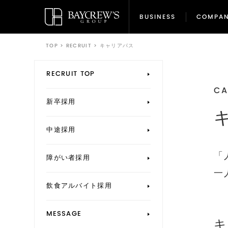
BUSINESS
COMPA
BUSINESS
COMPA
TOP
>
RECRUIT
>
キャリアパス
RECRUIT TOP
CA
新卒採用
中途採用
「
障がい者採用
一
飲食アルバイト採用
MESSAGE
キ