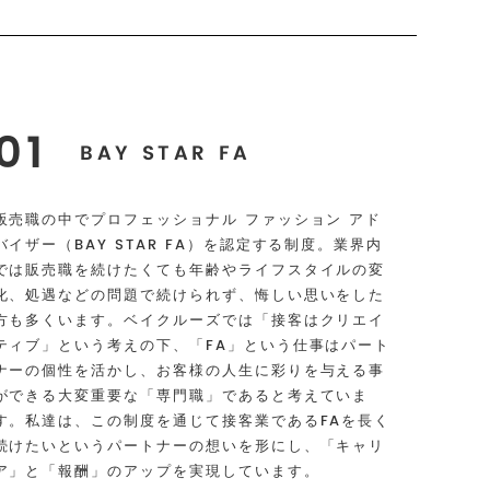
01
BAY STAR FA
販売職の中でプロフェッショナル ファッション アド
バイザー（BAY STAR FA）を認定する制度。業界内
では販売職を続けたくても年齢やライフスタイルの変
化、処遇などの問題で続けられず、悔しい思いをした
方も多くいます。ベイクルーズでは「接客はクリエイ
ティブ」という考えの下、「FA」という仕事はパート
ナーの個性を活かし、お客様の人生に彩りを与える事
ができる大変重要な「専門職」であると考えていま
す。私達は、この制度を通じて接客業であるFAを長く
続けたいというパートナーの想いを形にし、「キャリ
ア」と「報酬」のアップを実現しています。