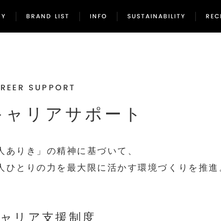
NY
BRAND LIST
INFO
SUSTAINABILITY
REC
NY
BRAND LIST
INFO
SUSTAINABILITY
REC
REER SUPPORT
キャリアサポート
人ありき」の精神に基づいて、
人ひとりの力を最大限に活かす
環境づくりを推進
ャリア支援制度