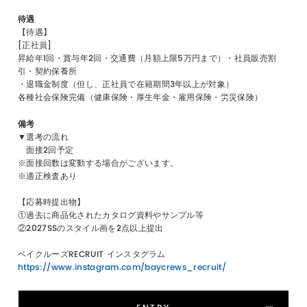
待遇
【待遇】
[正社員]
昇給年1回・賞与年2回・交通費（月額上限5万円まで）・社員販売割
引・契約保養所
・退職金制度（但し、正社員で在籍期間3年以上が対象）
各種社会保険完備（健康保険・厚生年金・雇用保険・労災保険）
備考
▼選考の流れ
面接2回予定
※面接回数は変動する場合がございます。
※適正検査あり
【応募時提出物】
①過去に商品化されたカタログ資料やサンプル等
②2027SSのスタイル画を2点以上提出
ベイクルーズRECRUIT インスタグラム
https://www.instagram.com/baycrews_recruit/