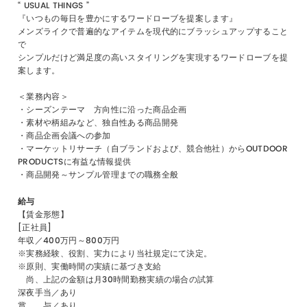
“ USUAL THINGS ”
『いつもの毎日を豊かにするワードローブを提案します』
メンズライクで普遍的なアイテムを現代的にブラッシュアップすること
で
シンプルだけど満足度の高いスタイリングを実現するワードローブを提
案します。
＜業務内容＞
・シーズンテーマ 方向性に沿った商品企画
・素材や柄組みなど、独自性ある商品開発
・商品企画会議への参加
・マーケットリサーチ（自ブランドおよび、競合他社）からOUTDOOR
PRODUCTSに有益な情報提供
・商品開発～サンプル管理までの職務全般
給与
【賃金形態】
[正社員]
年収／400万円～800万円
※実務経験、役割、実力により当社規定にて決定。
※原則、実働時間の実績に基づき支給
尚、上記の金額は月30時間勤務実績の場合の試算
深夜手当／あり
賞 与／あり