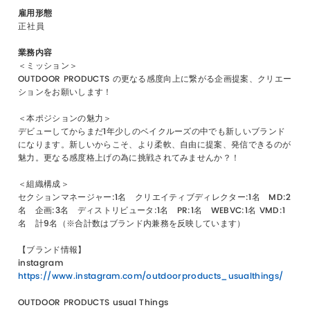
雇用形態
正社員
業務内容
＜ミッション＞
OUTDOOR PRODUCTS の更なる感度向上に繋がる企画提案、クリエー
ションをお願いします！
＜本ポジションの魅力＞
デビューしてからまだ1年少しのベイクルーズの中でも新しいブランド
になります。新しいからこそ、より柔軟、自由に提案、発信できるのが
魅力。更なる感度格上げの為に挑戦されてみませんか？！
＜組織構成＞
セクションマネージャー:1名 クリエイティブディレクター:1名 MD:2
名 企画:3名 ディストリビュータ:1名 PR:1名 WEBVC:1名 VMD:1
名 計9名（※合計数はブランド内兼務を反映しています）
【ブランド情報】
instagram
https://www.instagram.com/outdoorproducts_usualthings/
OUTDOOR PRODUCTS usual Things