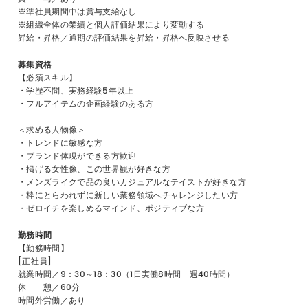
※準社員期間中は賞与支給なし
※組織全体の業績と個人評価結果により変動する
昇給・昇格／通期の評価結果を昇給・昇格へ反映させる
募集資格
【必須スキル】
・学歴不問、実務経験5年以上
・フルアイテムの企画経験のある方
＜求める人物像＞
・トレンドに敏感な方
・ブランド体現ができる方歓迎
・掲げる女性像、この世界観が好きな方
・メンズライクで品の良いカジュアルなテイストが好きな方
・枠にとらわれずに新しい業務領域へチャレンジしたい方
・ゼロイチを楽しめるマインド、ポジティブな方
勤務時間
【勤務時間】
[正社員]
就業時間／9：30～18：30（1日実働8時間 週40時間）
休 憩／60分
時間外労働／あり