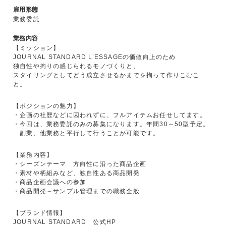
雇用形態
業務委託
業務内容
【ミッション】
JOURNAL STANDARD L’ESSAGEの価値向上のため
独自性や拘りの感じられるモノづくりと、
スタイリングとしてどう成立させるかまでを拘って作りこむこ
と。
【ポジションの魅力】
・企画の社歴などに囚われずに、フルアイテムお任せしてます。
・今回は、業務委託のみの募集になります。年間30～50型予定。
副業、他業務と平行して行うことが可能です。
【業務内容】
・シーズンテーマ 方向性に沿った商品企画
・素材や柄組みなど、独自性ある商品開発
・商品企画会議への参加
・商品開発～サンプル管理までの職務全般
【ブランド情報】
JOURNAL STANDARD 公式HP