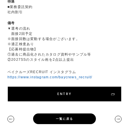
待遇
■業務委託契約
社内割引
備考
▼選考の流れ
面接2回予定
※面接回数は変動する場合がございます。
※適正検査あり
【応募時提出物】
①過去に商品化されたカタログ資料やサンプル等
②2027SSのスタイル画を2点以上提出
ベイクルーズRECRUIT インスタグラム
https://www.instagram.com/baycrews_recruit/
ENTRY
一覧に戻る