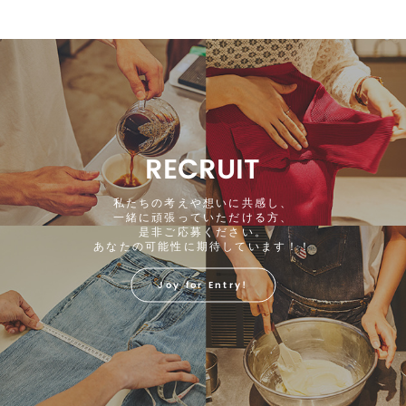
RECRUIT
私たちの考えや想いに共感し、
一緒に頑張っていただける方、
是非ご応募ください。
あなたの可能性に期待しています！！
Joy for Entry!