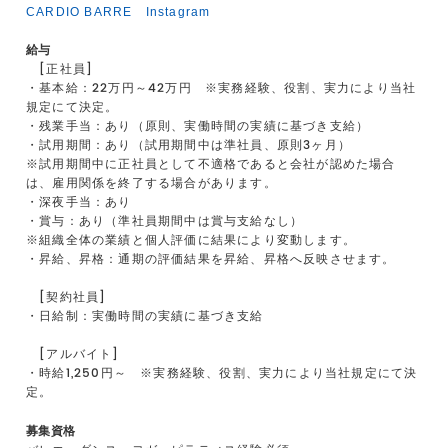
CARDIO BARRE Instagram
給与
[正社員]
・基本給：22万円～42万円 ※実務経験、役割、実力により当社
規定にて決定。
・残業手当：あり（原則、実働時間の実績に基づき支給）
・試用期間：あり（試用期間中は準社員、原則3ヶ月）
※試用期間中に正社員として不適格であると会社が認めた場合
は、雇用関係を終了する場合があります。
・深夜手当：あり
・賞与：あり（準社員期間中は賞与支給なし）
※組織全体の業績と個人評価に結果により変動します。
・昇給、昇格：通期の評価結果を昇給、昇格へ反映させます。
[契約社員]
・日給制：実働時間の実績に基づき支給
[アルバイト]
・時給1,250円～ ※実務経験、役割、実力により当社規定にて決
定。
募集資格