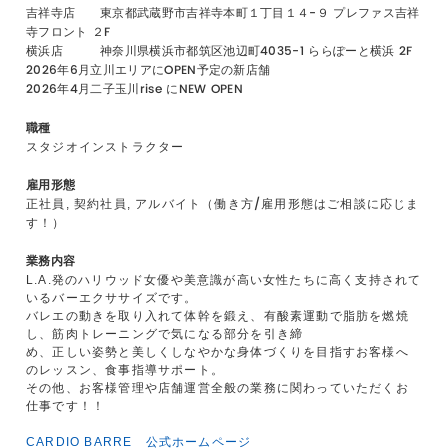
吉祥寺店 東京都武蔵野市吉祥寺本町１丁目１４−９ プレファス吉祥
寺フロント ２F
横浜店 神奈川県横浜市都筑区池辺町4035-1 ららぽーと横浜 2F
2026年6月立川エリアにOPEN予定の新店舗
2026年4月二子玉川rise にNEW OPEN
職種
スタジオインストラクター
雇用形態
/
正社員, 契約社員, アルバイト（働き方
雇用形態はご相談に応じま
す！）
業務内容
L.A.発のハリウッド女優や美意識が高い女性たちに高く支持されて
いるバーエクササイズです。
バレエの動きを取り入れて体幹を鍛え、有酸素運動で脂肪を燃焼
し、筋肉トレーニングで気になる部分を引き締
め、正しい姿勢と美しくしなやかな身体づくりを目指すお客様へ
のレッスン、食事指導サポート。
その他、お客様管理や店舗運営全般の業務に関わっていただくお
仕事です！！
CARDIO BARRE 公式ホームページ