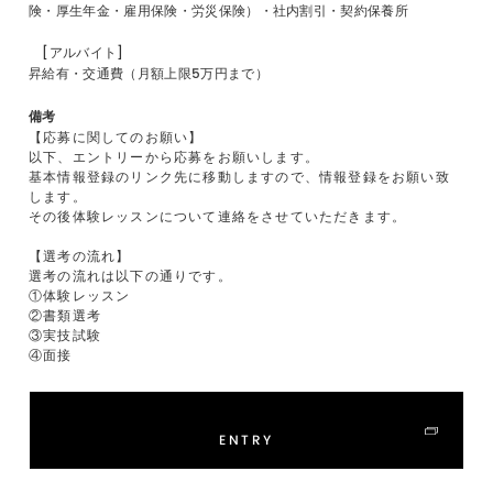
険・厚生年金・雇用保険・労災保険）・社内割引・契約保養所
[アルバイト]
昇給有・交通費（月額上限5万円まで）
備考
【応募に関してのお願い】
以下、エントリーから応募をお願いします。
基本情報登録のリンク先に移動しますので、情報登録をお願い致
します。
その後体験レッスンについて連絡をさせていただきます。
【選考の流れ】
選考の流れは以下の通りです。
①体験レッスン
②書類選考
③実技試験
④面接
ENTRY