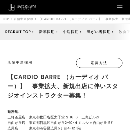
TOP
>
店舗中途採用
>
【CARDIO BARRE （カーディオ バー）】 事業拡大、
RECRUIT TOP
新卒採用
中途採用
障がい者採用
飲食
店舗中途採用
応募方法
【CARDIO BARRE （カーディオ バ
ー）】 事業拡大、新規出店に伴いスタ
ジオインストラクター募集！
勤務地
三軒茶屋店 東京都世田谷区太子堂 2ｰ16ｰ6 三恵ビル2F
自由が丘店 東京都目黒区自由が丘2-10-4 ミルシェ自由が丘 5F
広尾店 東京都渋谷区広尾5丁目4-12 1階