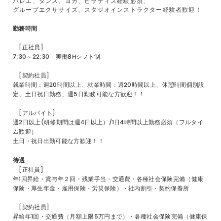
バレエ、ダンス、ヨガ、ピラティス経験必須、
グループエクササイズ、スタジオインストラクター経験者歓迎！
勤務時間
[正社員]
7:30～22:30 実働8Hシフト制
[契約社員]
就業時間：週20時間以上、就業時間：週
20
時間以上、休憩時間個別設
定、土日祝日勤務、週
5
日勤務可能な方歓迎！！
[アルバイト]
週2日以上(研修期間は週4日以上）/1日4時間以上勤務必須（フルタイ
ム歓迎）
土日・祝日出勤可能な方歓迎！！
待遇
[正社員]
年1回昇給・賞与年２回・残業手当・交通費・各種社会保険完備（健康
保険・厚生年金・雇用保険・労災保険）・社内割引・契約保養所
[契約社員]
昇給年1回・交通費（月額上限5万円まで）・各種社会保険完備（健康保