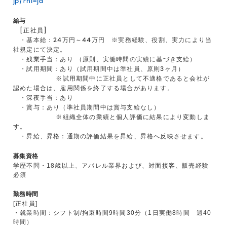
jp/?hl=ja
給与
[正社員]
・基本給：24万円～44万円 ※実務経験、役割、実力により当
社規定にて決定。
・残業手当：あり （原則、実働時間の実績に基づき支給）
・試用期間：あり（試用期間中は準社員、原則3ヶ月）
※試用期間中に正社員として不適格であると会社が
認めた場合は、雇用関係を終了する場合があります。
・深夜手当：あり
・賞与：あり（準社員期間中は賞与支給なし）
※組織全体の業績と個人評価に結果により変動しま
す。
・昇給、昇格：通期の評価結果を昇給、昇格へ反映させます。
募集資格
学歴不問・18歳以上、アパレル業界および、対面接客、販売経験
必須
勤務時間
[正社員]
・就業時間：シフト制/拘束時間9時間30分（1日実働8時間 週40
時間）