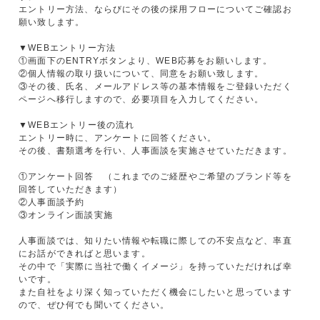
エントリー方法、ならびにその後の採用フローについてご確認お
願い致します。
▼WEBエントリー方法
①画面下のENTRYボタンより、WEB応募をお願いします。
②個人情報の取り扱いについて、同意をお願い致します。
③その後、氏名、メールアドレス等の基本情報をご登録いただく
ページへ移行しますので、必要項目を入力してください。
▼WEBエントリー後の流れ
エントリー時に、アンケートに回答ください。
その後、書類選考を行い、人事面談を実施させていただきます。
①アンケート回答 （これまでのご経歴やご希望のブランド等を
回答していただきます）
②人事面談予約
③オンライン面談実施
人事面談では、知りたい情報や転職に際しての不安点など、率直
にお話ができればと思います。
その中で「実際に当社で働くイメージ」を持っていただければ幸
いです。
また自社をより深く知っていただく機会にしたいと思っています
ので、ぜひ何でも聞いてください。