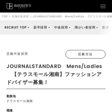
TOP
>
店舗中途採用
>
JOURNALSTANDARD Mens/Ladies 【テラスモ
RECRUIT TOP
新卒採用
中途採用
障がい者採用
飲食
店舗中途採用
応募方法
JOURNALSTANDARD Mens/Ladies
【テラスモール湘南】ファッションア
ドバイザー募集！
勤務地
テラスモール湘南
職種