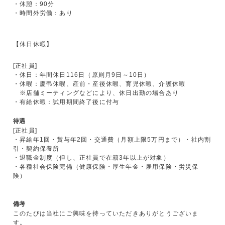
・休憩：90分
・時間外労働：あり
【休日休暇】
[正社員]
・休日：年間休日116日（原則月9日～10日）
・休暇：慶弔休暇、産前・産後休暇、育児休暇、介護休暇
※店舗ミーティングなどにより、休日出勤の場合あり
・有給休暇：試用期間終了後に付与
待遇
[正社員]
・昇給年1回・賞与年2回・交通費（月額上限5万円まで）・社内割
引・契約保養所
・退職金制度（但し、正社員で在籍3年以上が対象）
・各種社会保険完備（健康保険・厚生年金・雇用保険・労災保
険）
備考
このたびは当社にご興味を持っていただきありがとうございま
す。