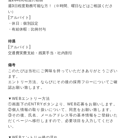
週20時間程度の勤務
週3日程度勤務可能な方！（※時間、曜日などはご相談くださ
い）
[アルバイト]
・休日：個別設定
・有給休暇：比例付与
待遇
[アルバイト]
交通費実費支給・残業手当・社内割引
備考
このたびは当社にご興味を持っていただきありがとうござい
ます。
エントリー方法、ならびにその後の採用フローについてご確
認お願い致します。
▼WEBエントリー方法
①画面下のENTRYボタンより、WEB応募をお願いします。
②個人情報の取り扱いについて、同意をお願い致します。
③その後、氏名、メールアドレス等の基本情報をご登録いた
だくページへ移行しますので、必要項目を入力してくださ
い。
▼WEBエントリー後の流れ