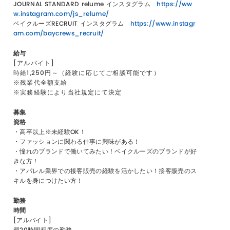
JOURNAL STANDARD relume インスタグラム
https://ww
w.instagram.com/js_relume/
ベイクルーズRECRUIT インスタグラム
https://www.instagr
am.com/baycrews_recruit/
給与
[アルバイト]
時給1,250円～（経験に応じてご相談可能です）
※残業代全額支給
※実務経験により当社規定にて決定
募集
資格
・高卒以上※未経験OK！
・ファッションに関わる仕事に興味がある！
・憧れのブランドで働いてみたい！ベイクルーズのブランドが好
きな方！
・アパレル業界での接客販売の経験を活かしたい！接客販売のス
キルを身につけたい方！
勤務
時間
[アルバイト]