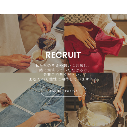
RECRUIT
私たちの考えや想いに共感し、
一緒に頑張っていただける方、
是非ご応募ください。
あなたの可能性に期待しています！！
Joy for Entry!