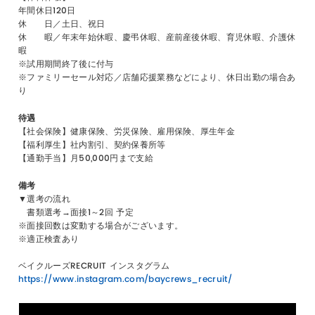
年間休日120日
休 日／土日、祝日
休 暇／年末年始休暇、慶弔休暇、産前産後休暇、育児休暇、介護休
暇
※試用期間終了後に付与
※ファミリーセール対応／店舗応援業務などにより、休日出勤の場合あ
り
待遇
【社会保険】健康保険、労災保険、雇用保険、厚生年金
【福利厚生】社内割引、契約保養所等
【通勤手当】月50,000円まで支給
備考
▼選考の流れ
書類選考→面接1～2回 予定
※面接回数は変動する場合がございます。
※適正検査あり
ベイクルーズRECRUIT インスタグラム
https://www.instagram.com/baycrews_recruit/