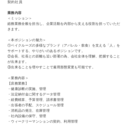
契約社員
業務内容
＜ミッション＞
総務業務全般を担当し、企業活動を内部から支える役割を担っていただ
きます。
＜本ポジションの魅力＞
①ベイクルーズの多様なブランド（アパレル・飲食）を支える「人」を
サポートする、やりがいのあるポジションです。
②会長、社長との距離も近い部署の為、会社全体を理解、把握すること
が出来ます。
③出来ることを増やすことで雇用形態変更も可能です。
＜業務内容＞
【庶務業務】
・健康診断の実施、管理
・法定納付金に関するデータ管理
・経費精算、予算管理、請求書管理
・出張者の手配、スケジュール管理
・消耗品の発注、在庫管理
・社内設備の保守、管理
・ウィークリーマンションの契約、利用管理