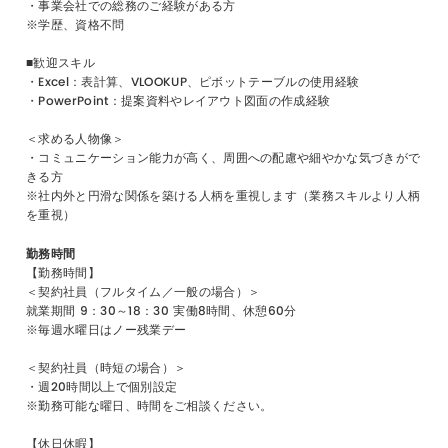
・事業会社での総務のご経験がある方
※学歴、資格不問
■歓迎スキル
・Excel：表計算、VLOOKUP、ピボットテーブルの使用経験
・PowerPoint：提案資料やレイアウト図面の作成経験
＜求める人物像＞
・コミュニケーション能力が高く、周囲への配慮や細やかな気づきがで
きる方
※社内外と円滑な関係を築ける人柄を重視します（業務スキルより人柄
を重視）
勤務時間
【勤務時間】
＜契約社員（フルタイム／一般の場合）＞
就業期間 9：30～18：30 実働8時間、休憩60分
※毎週水曜日はノー残業デー
＜契約社員（時短の場合）＞
・週20時間以上で個別設定
※勤務可能な曜日、時間をご相談ください。
【休日休暇】