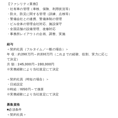
【ファシリティ業務】
・社有車の管理（車検、保険、利用状況等）
・防火、防災に関する管理（訓練、点検等）
・警備会社との連携、警備体制の管理
・ビル全体の管理会社対応、施設保守
・全国店舗の設備管理、改修対応
・事務所レイアウトの企画、調整、実施
給与
＜契約社員（フルタイム／一般の場合）＞
年 収：約290万円～約330万円（これまでの経験、役割、実力に応じ
て決定）
月 額：245,000円～280,000円
※実務経験により当社規定にて決定
＜契約社員（時短の場合）＞
・日給設定
※時給：1650円～で換算
※実務経験により当社規定にて決定
募集資格
■必須条件
＜契約社員＞