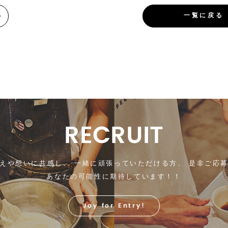
一覧に戻る
RECRUIT
えや想いに共感し、
一緒に頑張っていただける方、
是非ご応募
あなたの可能性に期待しています！！
Joy for Entry!