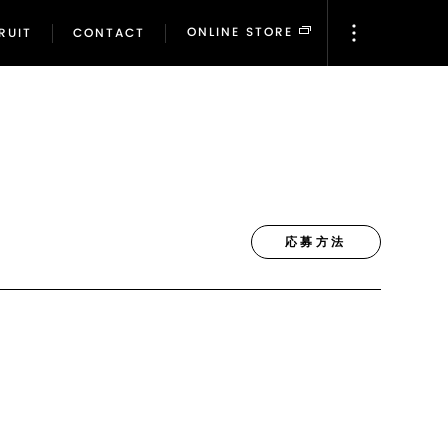
ONLINE STORE
RUIT
CONTACT
ONLINE STORE
RUIT
CONTACT
応募方法