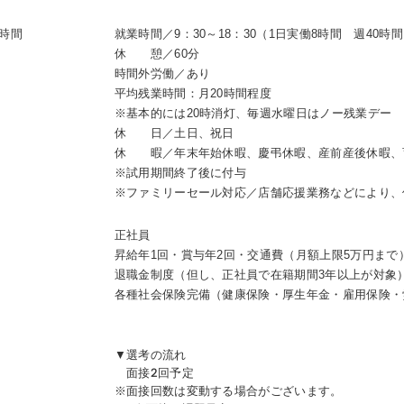
時間
就業時間／9：30～18：30（1日実働8時間 週40時
休 憩／60分
時間外労働／あり
平均残業時間：月20時間程度
※基本的には20時消灯、毎週水曜日はノー残業デー
休 日／土日、祝日
休 暇／年末年始休暇、慶弔休暇、産前産後休暇、
※試用期間終了後に付与
※ファミリーセール対応／店舗応援業務などにより、
正社員
昇給年1回・賞与年2回・交通費（月額上限5万円ま
退職金制度（但し、正社員で在籍期間3年以上が対象
各種社会保険完備（健康保険・厚生年金・雇用保険・
▼選考の流れ
面接2回予定
※面接回数は変動する場合がございます。