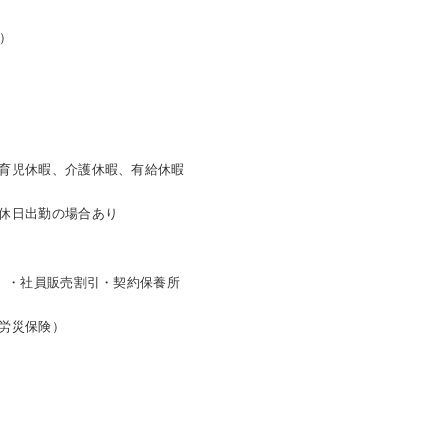
間）
育児休暇、介護休暇、有給休暇
休日出勤の場合あり
で）・社員販売割引・契約保養所
）
労災保険）