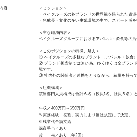
内容
＜ミッション＞
・ベイクルーズの各ブランドの世界観を限られた資源
・急成長・変化の多い事業環境の中で、スピード感を
＜主な職務内容＞
ベイクルーズグループにおけるアパレル・飲食等の店
＜このポジションの特徴、魅力＞
① ベイクルーズの多様なブランド（アパレル・飲食
② ブランド担当制では無い為、ゆくゆくは全ブラン
境です。
③ 社内外の関係者と連携をとりながら、裁量を持っ
＜組織構成＞
該当部門人員構成は合計６名（役員1名、社員５名）
年収／400万円～650万円
※実務経験、役割、実力により当社規定にて決定。
※残業代全額支給
深夜手当／あり
賞 与／あり（年2回）