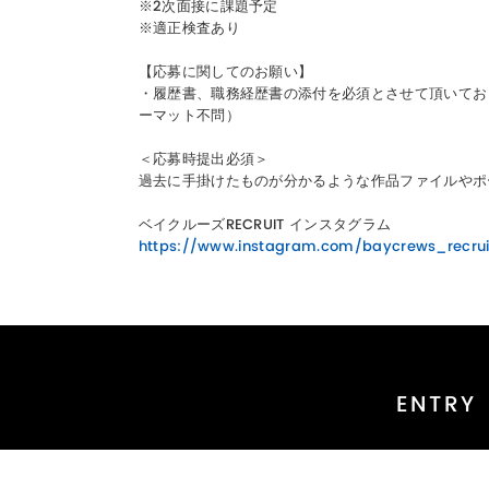
※2次面接に課題予定
※適正検査あり
【応募に関してのお願い】
・履歴書、職務経歴書の添付を必須とさせて頂いてお
ーマット不問）
＜応募時提出必須＞
過去に手掛けたものが分かるような作品ファイルやポ
ベイクルーズRECRUIT インスタグラム
https://www.instagram.com/baycrews_recrui
ENTRY