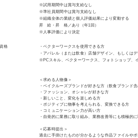
※試用期間中は賞与支給なし
※準社員期間中は賞与支給なし
※組織全体の業績と個人評価結果により変動する
昇 給・昇 格／あり（年1回）
※人事評価により決定
資格
・ベクターワークスを使用できる方
・アパレル（または飲食）店舗デザイン、もしくはデ
※PCスキル、ベクターワークス、フォトショップ、
＜求める人物像＞
・ベイクルーズブランドが好きな方（飲食ブランド含
・ファッション、オシャレが好きな方
・新しいこと、変化を楽しめる方
・ポジティブに物事を考えられる、変換できる方
・コミュニケーション力が高い方
・自発的に業務に取り組み、業務改善等にも積極的に
＜応募時提出＞
過去に手掛けたものが分かるような作品ファイルやポ