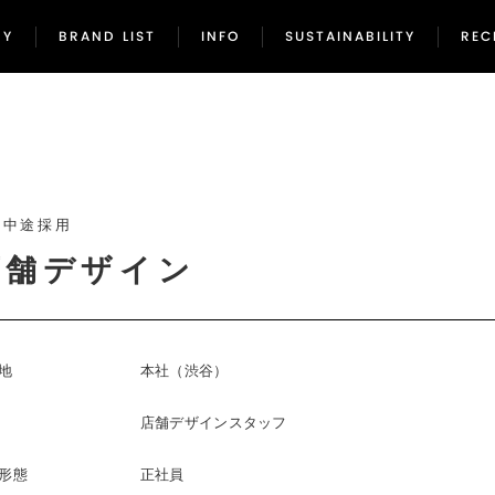
NY
BRAND LIST
INFO
SUSTAINABILITY
REC
NY
BRAND LIST
INFO
SUSTAINABILITY
REC
社中途採用
店舗デザイン
地
本社（渋谷）
店舗デザインスタッフ
形態
正社員