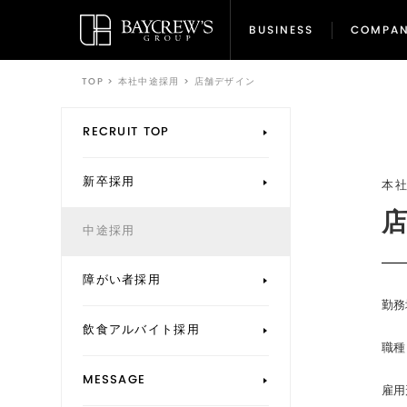
BUSINESS
COMPA
BUSINESS
COMPA
TOP
>
本社中途採用
>
店舗デザイン
RECRUIT TOP
新卒採用
本
中途採用
障がい者採用
勤務
飲食アルバイト採用
職種
MESSAGE
雇用