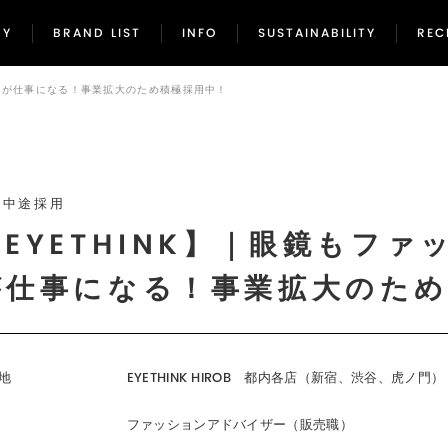
NY
BRAND LIST
INFO
SUSTAINABILITY
REC
NY
BRAND LIST
INFO
SUSTAINABILITY
REC
好きが仕事になる！事業拡大のため積極採用中！
舗中途採用
【EYETHINK】｜眼鏡もフ
が仕事になる！事業拡大のため
地
EYETHINK HIROB 都内各店（新宿、渋谷、虎ノ門
ファッションアドバイザー（販売職）