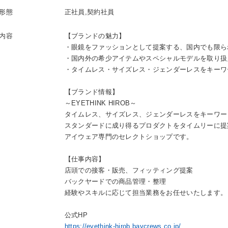
形態
正社員,契約社員
内容
【ブランドの魅力】
・眼鏡をファッションとして提案する、国内でも限ら
・国内外の希少アイテムやスペシャルモデルを取り扱
・タイムレス・サイズレス・ジェンダーレスをキーワ
【ブランド情報】
～EYETHINK HIROB～
タイムレス、サイズレス、ジェンダーレスをキーワー
スタンダードに成り得るプロダクトをタイムリーに提
アイウェア専門のセレクトショップです。
【仕事内容】
店頭での接客・販売、フィッティング提案
バックヤードでの商品管理・整理
経験やスキルに応じて担当業務をお任せいたします。
公式HP
https://eyethink-hirob.baycrews.co.jp/