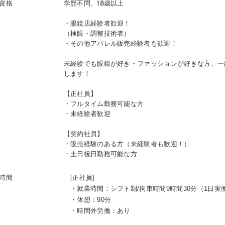
資格
学歴不問、18歳以上
・眼鏡店経験者歓迎！
（検眼・調整技術者）
・その他アパレル販売経験者も歓迎！
未経験でも眼鏡が好き・ファッションが好きな方、一緒
します！
【正社員】
・フルタイム勤務可能な方
・未経験者歓迎
【契約社員】
・販売経験のある方（未経験者も歓迎！）
・土日祝日勤務可能な方
時間
[正社員]
・就業時間：シフト制/拘束時間9時間30分（1日実働
・休憩：90分
・時間外労働：あり