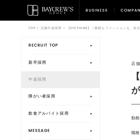
BUSINESS
COMPA
BUSINESS
COMPA
TOP
>
店舗中途採用
>
【EYETHINK】｜眼鏡もファッションも、
RECRUIT TOP
新卒採用
店
中途採用
障がい者採用
飲食アルバイト採用
勤務
MESSAGE
職種