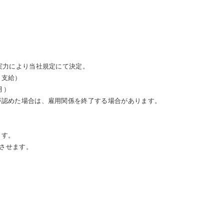
実力により当社規定にて決定。
き支給）
月）
認めた場合は、雇用関係を終了する場合があります。
ます。
させます。