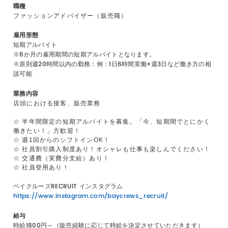
職種
ファッションアドバイザー（販売職）
雇用形態
短期アルバイト
※6か月の雇用期間の短期アルバイトとなります。
※原則週20時間以内の勤務：例：1日6時間実働×週3日など働き方の相
談可能
業務内容
店頭における接客、販売業務
☆ 半年間限定の短期アルバイトを募集。「今、短期間でとにかく
働きたい！」方歓迎！
☆ 週1回からのシフトインOK！
☆ 社員割引購入制度あり！オシャレも仕事も楽しんでください！
☆ 交通費（実費分支給）あり！
☆ 社員登用あり！
ベイクルーズRECRUIT インスタグラム
https://www.instagram.com/baycrews_recruit/
給与
時給1800円～（販売経験に応じて時給を決定させていただきます）