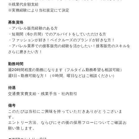
※残業代全額支給
※実務経験により当社規定にて決定
募集資格
・アパレル販売経験のある方
・短期間（6か月間）でのアルバイトをしていただける方
・ファッションが好き！ベイクルーズのブランドが好きな方！
・アパレル業界での接客販売の経験を活かしたい！接客販売のスキルを
さらに磨きたい方！
勤務時間
週20時間程度の勤務になります（フルタイム勤務希望も相談可能）
週1日～勤務可能な方！（※時間、曜日などはご相談ください）
待遇
交通費実費支給・残業手当・社内割引
備考
このたびは当社にご興味を持っていただきありがとうございま
す。
エントリー方法、ならびにその後の採用フローについてご確認お
願い致します。