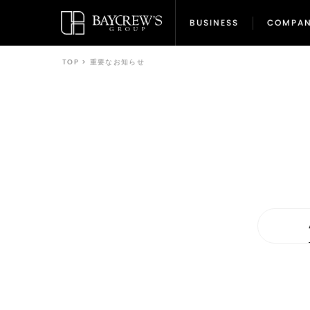
BUSINESS
COMPA
BUSINESS
COMPA
TOP
>
重要なお知らせ