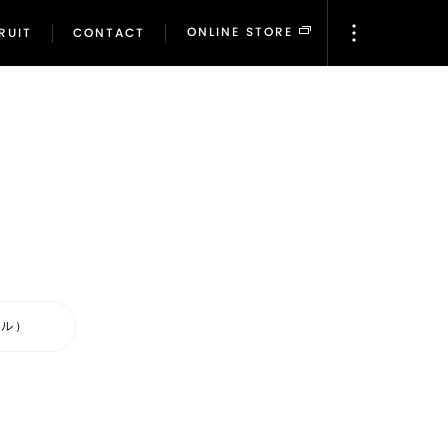
ONLINE STORE
RUIT
CONTACT
ONLINE STORE
RUIT
CONTACT
ール）