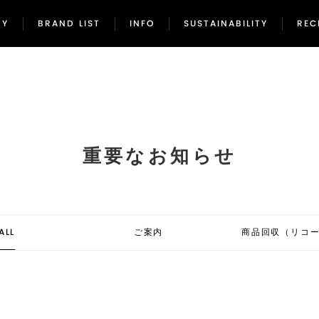
NY
BRAND LIST
INFO
SUSTAINABILITY
REC
NY
BRAND LIST
INFO
SUSTAINABILITY
REC
重要なお知らせ
ALL
ご案内
商品回収（リコ